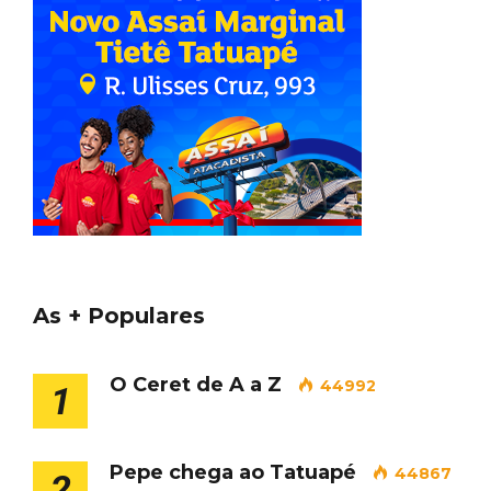
As + Populares
O Ceret de A a Z
44992
1
Pepe chega ao Tatuapé
44867
2