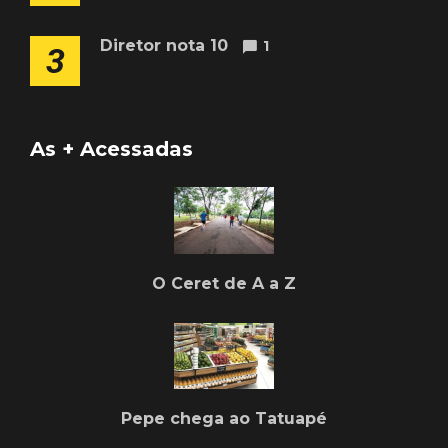
Diretor nota 10
1
3
As + Acessadas
O Ceret de A a Z
Pepe chega ao Tatuapé