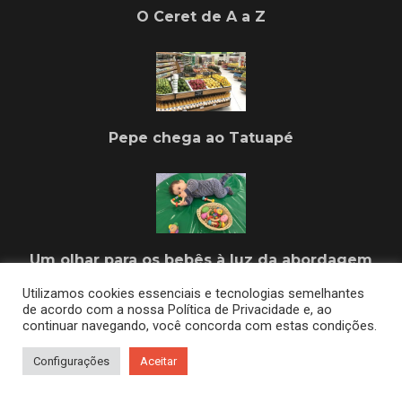
O Ceret de A a Z
Pepe chega ao Tatuapé
Um olhar para os bebês à luz da abordagem
Pikler
Utilizamos cookies essenciais e tecnologias semelhantes
de acordo com a nossa Política de Privacidade e, ao
continuar navegando, você concorda com estas condições.
Configurações
Aceitar