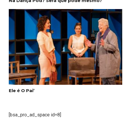
Na Dança Pod? Será que pode mesmo?
Ele é O Pai’
[bsa_pro_ad_space id=8]