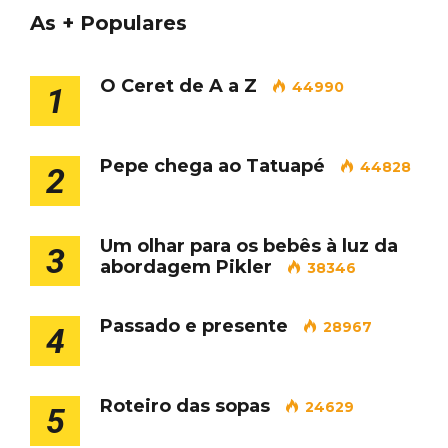
As + Populares
O Ceret de A a Z
44990
1
Pepe chega ao Tatuapé
44828
2
Um olhar para os bebês à luz da
3
abordagem Pikler
38346
Passado e presente
28967
4
Roteiro das sopas
24629
5