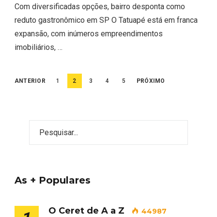
Com diversificadas opções, bairro desponta como
reduto gastronômico em SP O Tatuapé está em franca
expansão, com inúmeros empreendimentos
imobiliários, …
Paginação
ANTERIOR
1
2
3
4
5
PRÓXIMO
de
posts
As + Populares
O Ceret de A a Z
44987