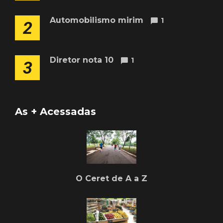
Automobilismo mirim
1
2
Diretor nota 10
1
3
As + Acessadas
O Ceret de A a Z