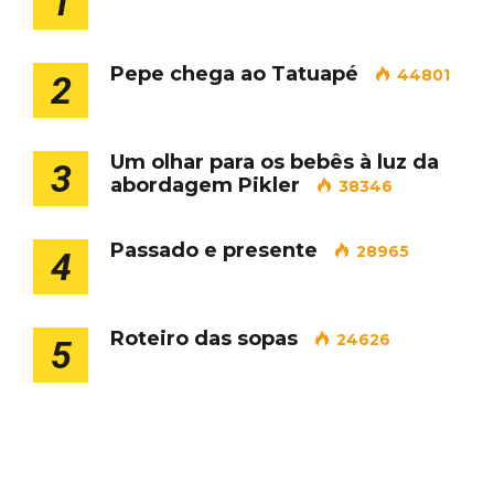
1
Pepe chega ao Tatuapé
44801
2
Um olhar para os bebês à luz da
3
abordagem Pikler
38346
Passado e presente
28965
4
Roteiro das sopas
24626
5