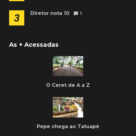
Diretor nota 10
1
3
As + Acessadas
O Ceret de A a Z
Pepe chega ao Tatuapé