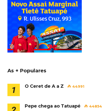
As + Populares
O Ceret de A a Z
44991
1
Pepe chega ao Tatuapé
44854
2