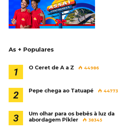
As + Populares
O Ceret de A a Z
44986
1
Pepe chega ao Tatuapé
44773
2
Um olhar para os bebês à luz da
3
abordagem Pikler
38345