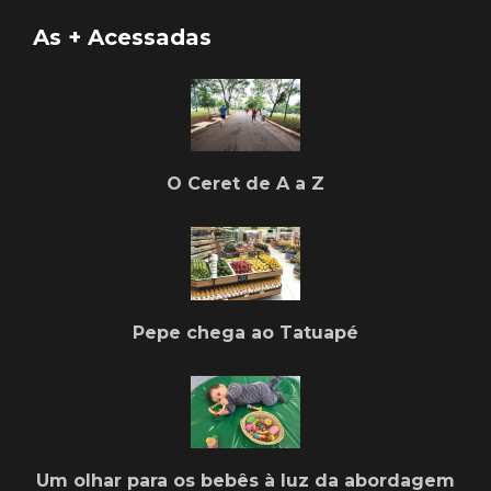
As + Acessadas
O Ceret de A a Z
Pepe chega ao Tatuapé
Um olhar para os bebês à luz da abordagem