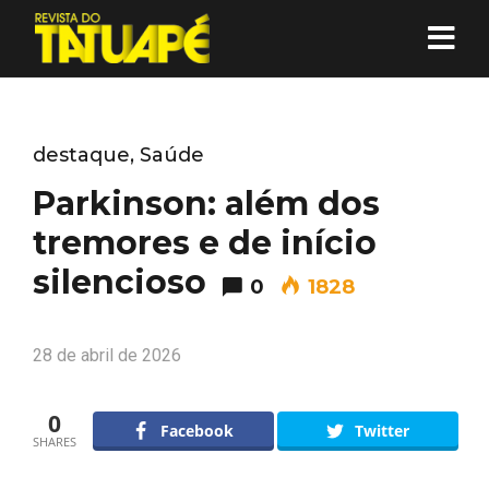
destaque
,
Saúde
Parkinson: além dos
tremores e de início
silencioso
0
1828
28 de abril de 2026
0
Facebook
Twitter
SHARES