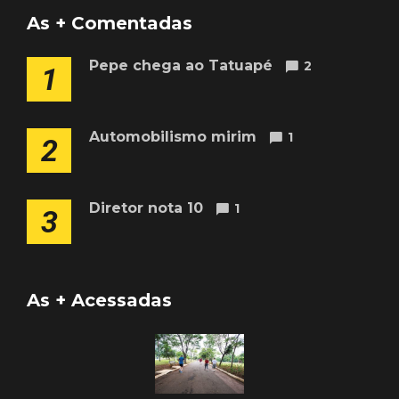
As + Comentadas
Pepe chega ao Tatuapé
2
1
Automobilismo mirim
1
2
Diretor nota 10
1
3
As + Acessadas