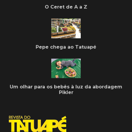
O Ceret de A a Z
Pepe chega ao Tatuapé
Um olhar para os bebês à luz da abordagem
Pikler