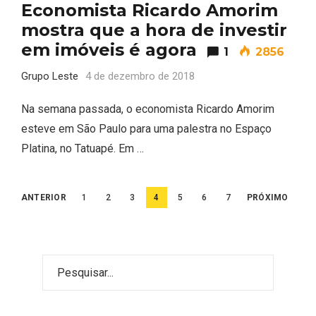
Economista Ricardo Amorim
mostra que a hora de investir
em imóveis é agora
1
2856
Grupo Leste
4 de dezembro de 2018
Na semana passada, o economista Ricardo Amorim
esteve em São Paulo para uma palestra no Espaço
Platina, no Tatuapé. Em …
Paginação
ANTERIOR
1
2
3
4
5
6
7
PRÓXIMO
de
posts