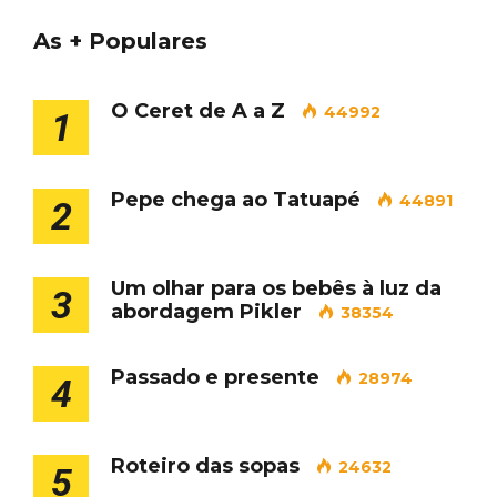
As + Populares
O Ceret de A a Z
44992
1
Pepe chega ao Tatuapé
44891
2
Um olhar para os bebês à luz da
3
abordagem Pikler
38354
Passado e presente
28974
4
Roteiro das sopas
24632
5