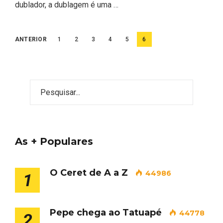
dublador, a dublagem é uma …
Paginação
ANTERIOR
1
2
3
4
5
6
de
posts
As + Populares
O Ceret de A a Z
44986
1
Pepe chega ao Tatuapé
44778
2