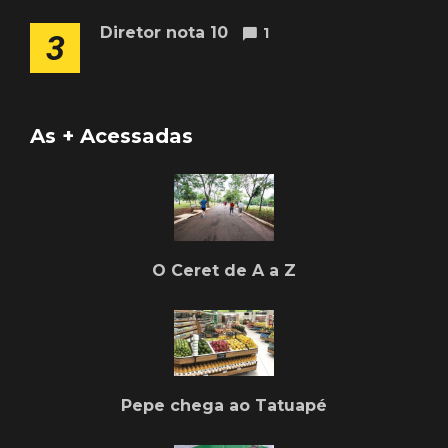
Diretor nota 10
1
3
As + Acessadas
O Ceret de A a Z
Pepe chega ao Tatuapé