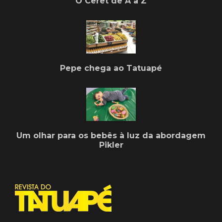
O Ceret de A a Z
Pepe chega ao Tatuapé
Um olhar para os bebês à luz da abordagem
Pikler