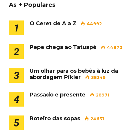
As + Populares
O Ceret de A a Z
44992
1
Pepe chega ao Tatuapé
44870
2
Um olhar para os bebês à luz da
3
abordagem Pikler
38349
Passado e presente
28971
4
Roteiro das sopas
24631
5