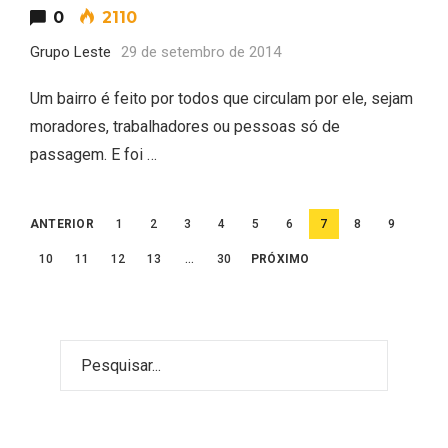
0
2110
Grupo Leste
29 de setembro de 2014
Um bairro é feito por todos que circulam por ele, sejam
moradores, trabalhadores ou pessoas só de
passagem. E foi …
Paginação
ANTERIOR
1
2
3
4
5
6
7
8
9
de
10
11
12
13
…
30
PRÓXIMO
posts